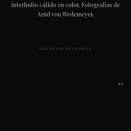
interludio cálido en color. Fotografías de
Arnd von Wedemeyer.
UNA BREVE SECUENCIA
04
05
01
02
03