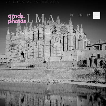
UN LIBRO DE FOTOGRAFÍA
PALMA
DE
EN
ES
light, shadow and encounters