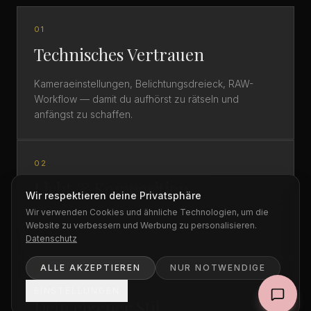
01
Technisches Vertrauen
Kameraeinstellungen, Belichtungsdreieck, RAW-
Workflow — damit du aufhörst zu rätseln und
anfängst zu schaffen.
02
Licht & Komposition
Wir respektieren deine Privatsphäre
Wir verwenden Cookies und ähnliche Technologien, um die
Wie man Licht sieht, formt und nutzt — im Studio,
Website zu verbessern und Werbung zu personalisieren.
online oder on location.
Datenschutz
ALLE AKZEPTIEREN
NUR NOTWENDIGE
03
EINSTELLUNGEN
Dein eigener Stil