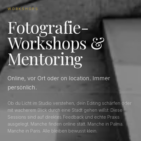
WORKSHOPS
Fotografie-
Workshops &
Mentoring
Online, vor Ort oder on location. Immer
persönlich.
Ob du Licht im Studio verstehen, dein Editing schärfen oder
mit wacherem Blick durch eine Stadt gehen willst: Diese
Sessions sind auf direktes Feedback und echte Praxis
ausgelegt. Manche finden online statt. Manche in Palma.
Manche in Paris. Alle bleiben bewusst klein.