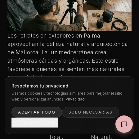
Los retratos en exteriores en Palma
aprovechan la belleza natural y arquitectónica
de Mallorca. La luz mediterránea crea
atmósferas cálidas y orgánicas. Este estilo
favorece a quienes se sienten más naturales
en movimiento o prefieren contextos que
cuenten parte de su historia. Las limitaciones
Respetamos tu privacidad
Usamos cookies y tecnologías similares para mejorar el sitio
incluyen dependencia del clima y menor
web y personalizar anuncios.
Privacidad
control sobre elementos ambientales como
transeúntes o condiciones lumínicas
ACEPTAR TODO
SOLO NECESARIAS
cambiantes.
CONFIGURACIÓN
Aspecto
Estudio
Exteriores
Total,
Natural,