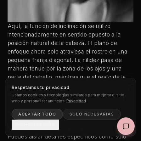
Aquí, la función de inclinación se utilizó
intencionadamente en sentido opuesto a la
posición natural de la cabeza. El plano de
enfoque ahora solo atraviesa el rostro en una
pequeña franja diagonal. La nitidez pasa de
manera tenue por la zona de los ojos y una
parte del cabello, mientras que el resto de la
cabeza – mentón, nariz, hombros – se sumerge
Respetamos tu privacidad
en un desenfoque extremadamente suave,
Usamos cookies y tecnologías similares para mejorar el sitio
web y personalizar anuncios.
Privacidad
casi artificial. Un look mágico que es difícil de
simular auténticamente con software.
ACEPTAR TODO
SOLO NECESARIAS
Tres resultados creativos en resumen
CONFIGURACIÓN
1. Control selectivo de la nitidez
Puedes aislar detalles específicos como solo