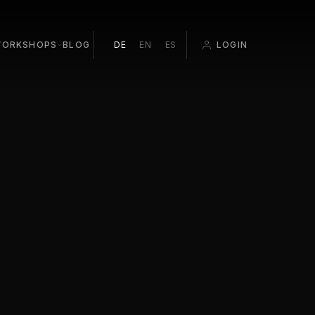
ORKSHOPS
BLOG
DE
EN
ES
LOGIN
ROOM EDITING
ATION
O BEGINNERS
T PALMA 1:1
 POP-UP