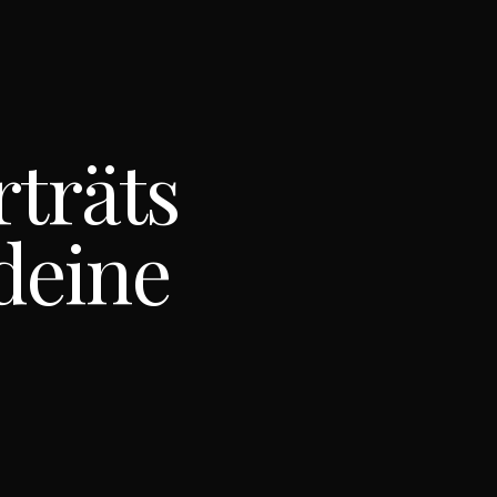
rträts
deine