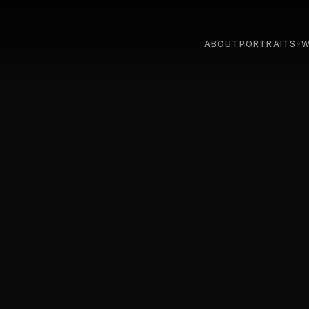
ABOUT
PORTRAITS
W
STUDIO
LIGHT
OUTDOOR & ON LOC
STUDI
TEAM & COMPANY
STREE
PARIS