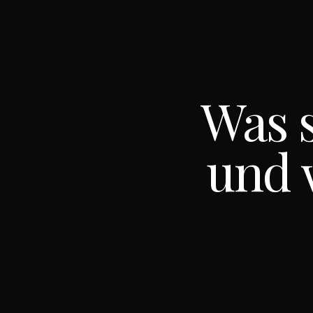
Was s
und 