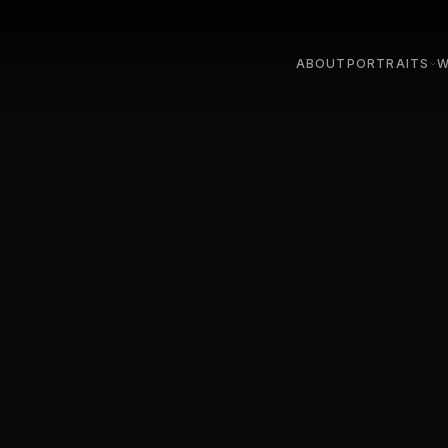
ABOUT
PORTRAITS
W
STUDIO
LIGHT
OUTDOOR & ON LOC
STUDI
TEAM & COMPANY
STREE
PARIS