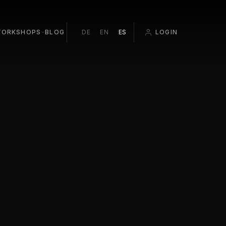
ORKSHOPS
BLOG
DE
EN
ES
LOGIN
ROOM EDITING
ATION
O BEGINNERS
T PALMA 1:1
 POP-UP