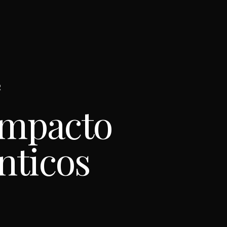
R
impacto
nticos