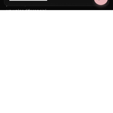
personal, la autenticidad se ha convertido en
un valor diferencial.
Los premios de jurado actúan aquí como un
filtro poderoso. Un jurado experto evalúa no
solo la belleza de la imagen, sino también su
integridad: la luz real, la expresión capturada
en el momento, la narrativa honesta. Ese
proceso de
validación frente a contenido
sintético
es precisamente lo que los premios
garantizan en la era de la IA.
"En un mundo donde cualquier imagen puede
ser fabricada, un retrato premiado es la prueba
de que lo que ves es real."
Situaciones donde la autenticidad importa de
verdad:
Retratos corporativos:
Tu equipo directivo
necesita imágenes creíbles, no artificiales.