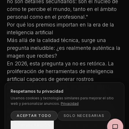
no son detalles secundarios: son el núcleo de
cómo te percibe el mundo, tanto en el ámbito
personal como en el profesional."
Por qué los premios importan en la era de la
inteligencia artificial
Más allá de la calidad técnica, surge una
pregunta ineludible: ¿es realmente auténtica la
imagen que recibes?
En 2026, esta pregunta ya no es retórica. La
proliferación de herramientas de inteligencia
artificial capaces de generar rostros
hiperrealistas o de retocar imágenes hasta
Respetamos tu privacidad
hacerlas irreconocibles ha creado una
Usamos cookies y tecnologías similares para mejorar el sitio
desconfianza legítima. Para empresas que
web y personalizar anuncios.
Privacidad
necesitan retratos corporativos creíbles, para
ACEPTAR TODO
SOLO NECESARIAS
familias que quieren un recuerdo genuino o
para profesionales que construyen su marca
CONFIGURACIÓN